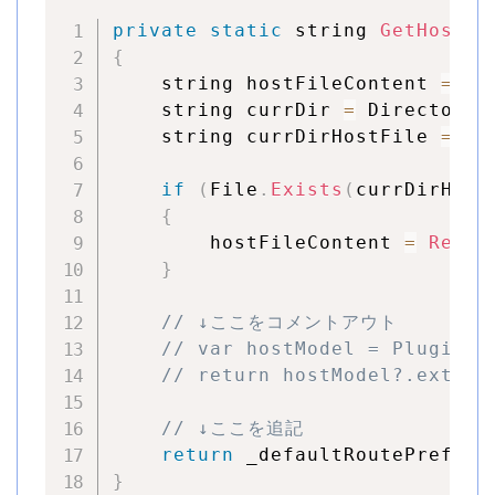
private
static
 string 
GetHostRo
{
    string hostFileContent 
=
nu
    string currDir 
=
 Directory
.
    string currDirHostFile 
=
 Pa
if
(
File
.
Exists
(
currDirHost
{
        hostFileContent 
=
ReadA
}
// ↓ここをコメントアウト
// var hostModel = PluginMa
// return hostModel?.extens
// ↓ここを追記
return
 _defaultRoutePrefix
;
}