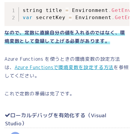
string title 
=
 Environment
.
GetEnv
var
 secretKey 
=
 Environment
.
GetEn
なので、定数に直接自分の値を入れるのではなく、環
境変数として登録して上げる必要があります。
Azure Functions を使うときの環境変数の設定方法
は、
Azure Functionsで環境変数を設定する方法
を参照
してください。
これで定数の準備は完了です。
ローカルデバッグを有効化する（Visual
Studio）